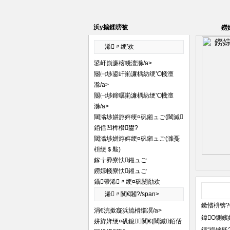
浜у搧鍒嗙被
鐒
鐩撮€氭帴澶滁
浠〃绠′欢
鍙屽崱濂楁帴澶滁/a>
閽㈠埗鍙屽崱濂楀紡绠℃帴澶
滁/a>
閽㈠埗鍗曞崱濂楀紡绠℃帴澶
滁/a>
閾滃埗姘斿姩绠¤矾鎺ュご(閾滅
銆佸凹榫欑鐢?
閾滃埗姘斿姩绠¤矾鎺ュご(濉戞
枡绠＄敤)
鎵╁彛寮忕鎺ュご
鐒婃帴寮忕鎺ュご
鑷帶浠〃绠¤矾闄勪欢
浠〃闃€闂?/span>
鏉愭枡锛?0#
涓€浣撳寲浜旈榾缁凕/a>
鍏О鍘嬪姏
姘斿姩绠¤矾鎴闃€(閾滅銆佸