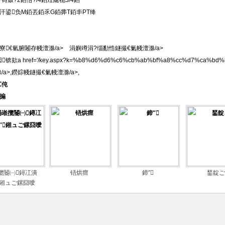
?锝炍?2銆佄?/4銆烇綖桅3/4銆
汗鍙负M銆丟銆乑G銆丳T銆丯PT绛
寮€氫腑闂存帴澶滁/a> 涓嬩竴涓?
缁勫悎鐩撮€氭帴澶滁/a>
锛欬a href='/key.aspx?k=%b8%d6%d6%c6%cb%ab%bf%a8%cc%d7%ca
a>,
鐒婃帴鐩撮€氭帴澶滁/a>,
℃伅
搧
攬閽㈠鐞冮潰
铻烘瘝
鍗″
鍫靛ご
鎺ュご鏍囧噯