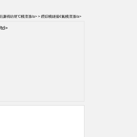
濂楀紡绠℃帴澶滁/a> >
鐒婃帴鐩撮€氭帴澶滁/a>
d>