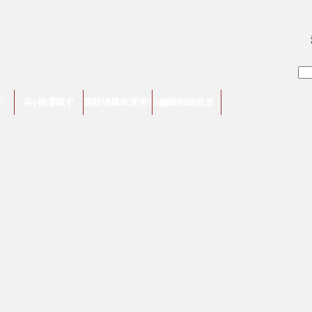

浜у搧灞曠ず
鐢靛瓙鏍锋湰涔?/span>
鑱旂郴鎴戜滑