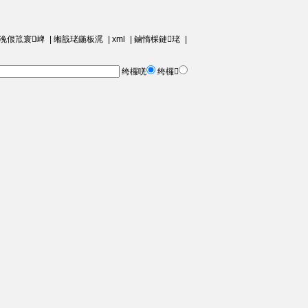
浼佷笟寰崥
|
缃戠珯鍦板浘
|
xml
|
鏀惰棌鏈珯
|
绔欏唴
绔欏