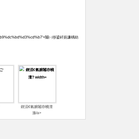
%bd%b9%dc%bd%d3%cd%b7'>閽㈠埗鍙屽崱濂楀紡
鍥涢€氫腑闂存帴澶
滁/a>