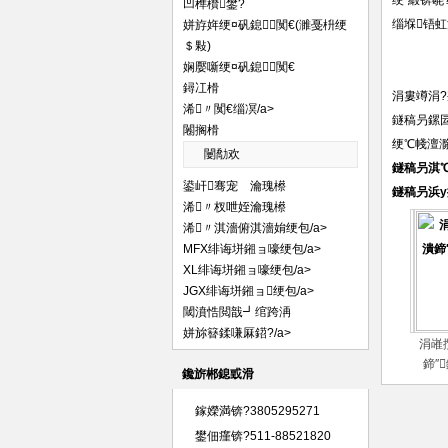
绠″緞锛毼
凹榫欑鐢?
缁堢铻虹
姘斿姩绠¤矾鎴闃€(濉戞枡绠
＄敤)
娴嬮噺绠¤矾鎴闃€
鐞冮榾
涓婁竴涓?
浠〃闃€缁凕/a>
鐩稿叧鏍囩
闂搁榾
绠℃帴澶滁/
闄勪欢
鐩稿叧淇
鍙屽骞宠 瀹瑰櫒
鐩稿叧浜у
浠〃杈呭姪瀹瑰櫒
浠〃淇濇俯淇濇姢绠包/a>
MFX绯诲垪鎺ョ嚎绠包/a>
XL绯诲垪鎺ョ嚎绠包/a>
JGX绯诲垪鎺ョ绠包/a>
閾濆悎閲戠┛绾跨洅
姘旀簮鍒嗛厤鍣?/a>
涓嶉
鍗″
鑱旂郴鎴戜滑
鎵嬫満锛?3805295271
鐢佃瘽锛?511-88521820