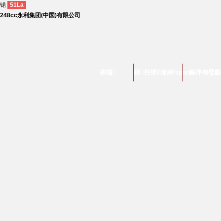
锘
51La
248cc永利集团(中国)有限公司
棣栭〉
鍏徃绠€浠婞/span>
鏂伴椈璧勮