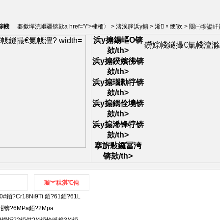
婃帴
褰撳墠浣嶇疆锛欬a href="/">棣栭〉 >
渚涘簲浜у搧
>
浠〃绠′欢
>
閽㈠埗鍙屽崱
浜у搧鍚嶇О锛
/span>
鐒婃帴鐩撮€氭帴澶滁/t
欬/th>
浜у搧鍨嬪彿锛
欬/th>
浜у搧瑙勬牸锛
欬/th>
浜у搧鍝佺墝锛
欬/th>
浜у搧浠锋牸锛
欬/th>
搴旂敤鑼冨洿
锛欬/th>
璇︾粏淇℃伅
銆?Cr18Ni9Ti 銆?61銆?61L
锛?6MPa銆?2Mpa