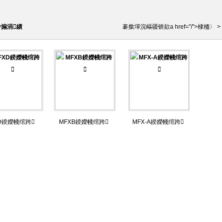
у搧涓績
褰撳墠浣嶇疆锛欬a href="/">棣栭〉 >
D鍨嬫帴绾跨
MFXB鍨嬫帴绾跨
MFX-A鍨嬫帴绾跨