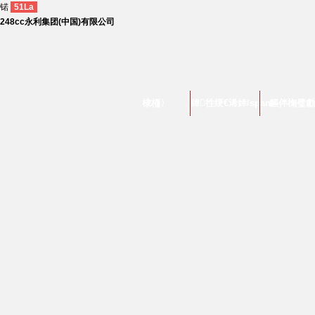
锘
51La
248cc永利集团(中国)有限公司
棣栭〉
鍏徃绠€浠婞/span>
鏂伴椈璧勮