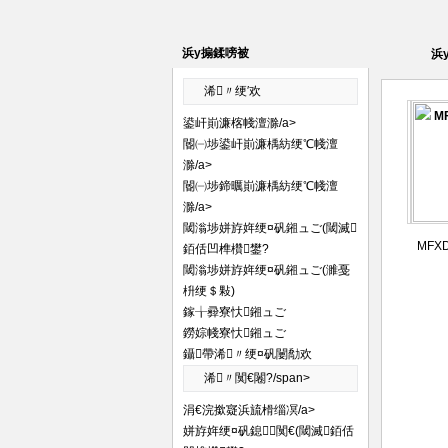
浜у搧鍒嗙被
浜
浠〃绠′欢
鍙屽崱濂楁帴澶滁/a>
閽㈠埗鍙屽崱濂楀紡绠℃帴澶
滁/a>
閽㈠埗鍗曞崱濂楀紡绠℃帴澶
滁/a>
閾滃埗姘斿姩绠¤矾鎺ュご(閾滅
MFX
銆佸凹榫欑鐢?
閾滃埗姘斿姩绠¤矾鎺ュご(濉戞
枡绠＄敤)
鎵╁彛寮忕鎺ュご
鐒婃帴寮忕鎺ュご
鑷帶浠〃绠¤矾闄勪欢
浠〃闃€闂?/span>
涓€浣撳寲浜旈榾缁凕/a>
姘斿姩绠¤矾鎴闃€(閾滅銆佸