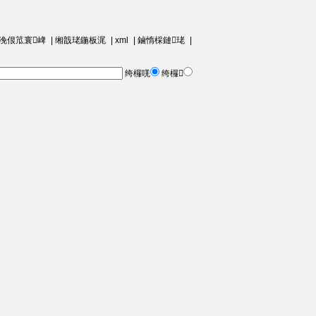
浼佷笟寰崥
|
缃戠珯鍦板浘
|
xml
|
鏀惰棌鏈珯
|
绔欏唴
绔欏