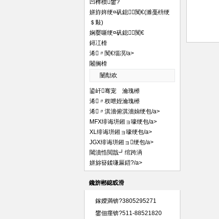
凹榫欑鐢?
姘斿姩绠¤矾鎴闃€(濉戞枡绠
＄敤)
娴嬮噺绠¤矾鎴闃€
鐞冮榾
浠〃闃€缁凕/a>
闂搁榾
闄勪欢
鍙屽骞宠 瀹瑰櫒
浠〃杈呭姪瀹瑰櫒
浠〃淇濇俯淇濇姢绠包/a>
MFX绯诲垪鎺ョ嚎绠包/a>
XL绯诲垪鎺ョ嚎绠包/a>
JGX绯诲垪鎺ョ绠包/a>
閾濆悎閲戠┛绾跨洅
姘旀簮鍒嗛厤鍣?/a>
鑱旂郴鎴戜滑
鎵嬫満锛?3805295271
鐢佃瘽锛?511-88521820