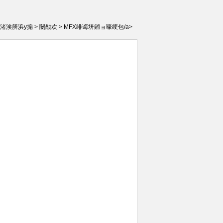
渚涘簲浜у搧
>
闄勪欢
>
MFX绯诲垪鎺ョ嚎绠包/a>