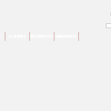

浜у搧灞曠ず
鐢靛瓙鏍锋湰涔?/span>
鑱旂郴鎴戜滑