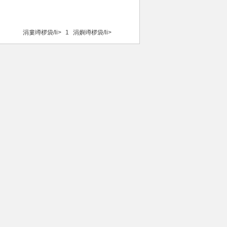
涓婁竴椤袋/li>
1
涓嬩竴椤袋/li>